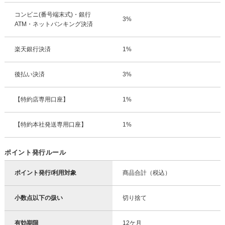
コンビニ(番号端末式)・銀行
3%
ATM・ネットバンキング決済
楽天銀行決済
1%
後払い決済
3%
【特約店専用口座】
1%
【特約本社発送専用口座】
1%
ポイント発行ルール
ポイント発行/利用対象
商品合計（税込）
小数点以下の扱い
切り捨て
有効期限
12ケ月