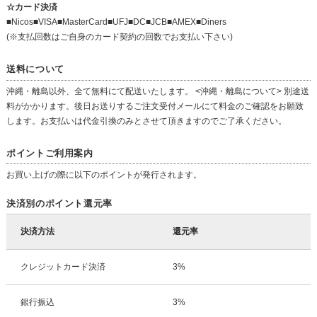
☆カード決済
■Nicos■VISA■MasterCard■UFJ■DC■JCB■AMEX■Diners
(※支払回数はご自身のカード契約の回数でお支払い下さい)
送料について
沖縄・離島以外、全て無料にて配送いたします。 <沖縄・離島について> 別途送
料がかかります。後日お送りするご注文受付メールにて料金のご確認をお願致
します。お支払いは代金引換のみとさせて頂きますのでご了承ください。
ポイントご利用案内
お買い上げの際に以下のポイントが発行されます。
決済別のポイント還元率
決済方法
還元率
クレジットカード決済
3%
銀行振込
3%