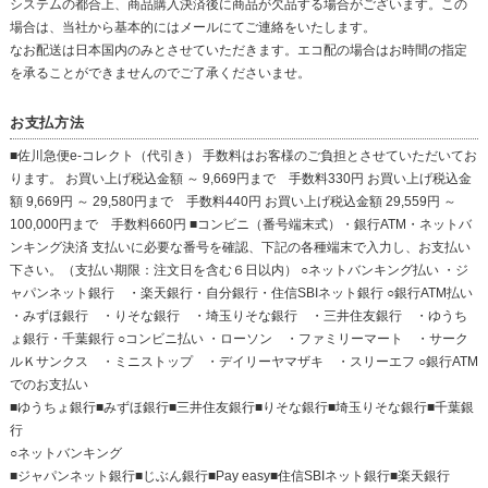
システムの都合上、商品購入決済後に商品が欠品する場合がございます。この
場合は、当社から基本的にはメールにてご連絡をいたします。
なお配送は日本国内のみとさせていただきます。エコ配の場合はお時間の指定
を承ることができませんのでご了承くださいませ。
お支払方法
■佐川急便e-コレクト（代引き） 手数料はお客様のご負担とさせていただいてお
ります。 お買い上げ税込金額 ～ 9,669円まで 手数料330円 お買い上げ税込金
額 9,669円 ～ 29,580円まで 手数料440円 お買い上げ税込金額 29,559円 ～
100,000円まで 手数料660円 ■コンビニ（番号端末式）・銀行ATM・ネットバ
ンキング決済 支払いに必要な番号を確認、下記の各種端末で入力し、お支払い
下さい。（支払い期限：注文日を含む６日以内） ○ネットバンキング払い ・ジ
ャパンネット銀行 ・楽天銀行・自分銀行・住信SBIネット銀行 ○銀行ATM払い
・みずほ銀行 ・りそな銀行 ・埼玉りそな銀行 ・三井住友銀行 ・ゆうち
ょ銀行・千葉銀行 ○コンビニ払い ・ローソン ・ファミリーマート ・サーク
ルＫサンクス ・ミニストップ ・デイリーヤマザキ ・スリーエフ ○銀行ATM
でのお支払い
■ゆうちょ銀行■みずほ銀行■三井住友銀行■りそな銀行■埼玉りそな銀行■千葉銀
行
○ネットバンキング
■ジャパンネット銀行■じぶん銀行■Pay easy■住信SBIネット銀行■楽天銀行